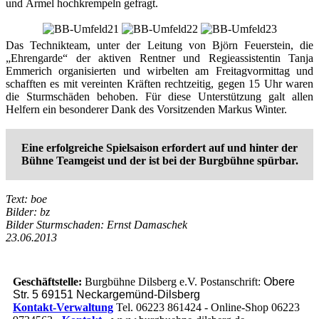
und Ärmel hochkrempeln gefragt.
Das Technikteam, unter der Leitung von Björn Feuerstein, die
„Ehrengarde“ der aktiven Rentner und Regieassistentin Tanja
Emmerich organisierten und wirbelten am Freitagvormittag und
schafften es mit vereinten Kräften rechtzeitig, gegen 15 Uhr waren
die Sturmschäden behoben. Für diese Unterstützung galt allen
Helfern ein besonderer Dank des Vorsitzenden Markus Winter.
Eine erfolgreiche Spielsaison erfordert auf und hinter der
Bühne Teamgeist und der ist bei der Burgbühne spürbar.
Text: boe
Bilder: bz
Bilder Sturmschaden: Ernst Damaschek
23.06.2013
Geschäftstelle:
Burgbühne Dilsberg e.V. Postanschrift:
Obere
Str. 5 69151 Neckargemünd-Dilsberg
Kontakt-Verwaltung
Tel. 06223 861424 - Online-Shop 06223