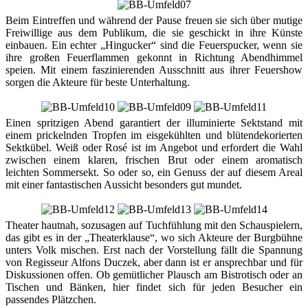
Beim Eintreffen und während der Pause freuen sie sich über mutige
Freiwillige aus dem Publikum, die sie geschickt in ihre Künste
einbauen. Ein echter „Hingucker“ sind die Feuerspucker, wenn sie
ihre großen Feuerflammen gekonnt in Richtung Abendhimmel
speien. Mit einem faszinierenden Ausschnitt aus ihrer Feuershow
sorgen die Akteure für beste Unterhaltung.
Einen spritzigen Abend garantiert der illuminierte Sektstand mit
einem prickelnden Tropfen im eisgekühlten und blütendekorierten
Sektkübel. Weiß oder Rosé ist im Angebot und erfordert die Wahl
zwischen einem klaren, frischen Brut oder einem aromatisch
leichten Sommersekt. So oder so, ein Genuss der auf diesem Areal
mit einer fantastischen Aussicht besonders gut mundet.
Theater hautnah, sozusagen auf Tuchfühlung mit den Schauspielern,
das gibt es in der „Theaterklause“, wo sich Akteure der Burgbühne
unters Volk mischen. Erst nach der Vorstellung fällt die Spannung
von Regisseur Alfons Duczek, aber dann ist er ansprechbar und für
Diskussionen offen. Ob gemütlicher Plausch am Bistrotisch oder an
Tischen und Bänken, hier findet sich für jeden Besucher ein
passendes Plätzchen.