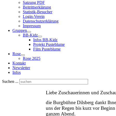
Satzung PDF
Beitrittserklärung
Statistik-Besucher
Login-Verein
Datenschutzerklärung
Impressum
Gruppen
BB-Kidz
Infos BB-Kidz
Projekt Pusteblume
Film Pusteblume
Rose
Rose 2025
Kontakt
Newsletter
Infos
Suchen ...
Liebe Zuschauerinnen und Zuscha
die Burgbühne Dilsberg dankt Ihne
uns der Regen bis kurz vor Beginn z
ganzen Abend.