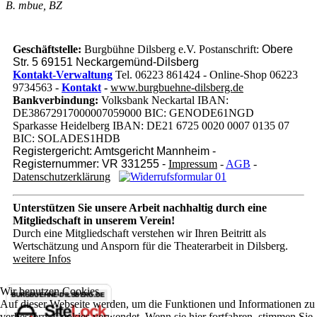
B.
mbue,
BZ
Geschäftstelle:
Burgbühne Dilsberg e.V. Postanschrift:
Obere
Str. 5 69151 Neckargemünd-Dilsberg
Kontakt-Verwaltung
Tel. 06223 861424 - Online-Shop 06223
9734563 -
Kontakt
-
www.burgbuehne-dilsberg.de
Bankverbindung:
Volksbank Neckartal IBAN:
DE38672917000007059000 BIC: GENODE61NGD
Sparkasse Heidelberg IBAN: DE21 6725 0020 0007 0135 07
BIC: SOLADES1HDB
Registergericht: Amtsgericht Mannheim -
Registernummer: VR 331255 -
Impressum
-
AGB
-
Datenschutzerklärung
Unterstützen Sie unsere Arbeit nachhaltig
durch eine
Mitgliedschaft in unserem Verein!
Durch eine Mitgliedschaft verstehen wir Ihren Beitritt als
Wertschätzung und Ansporn für die Theaterarbeit in Dilsberg.
weitere Infos
Wir benutzen Cookies
Auf dieser Webseite werden, um die Funktionen und Informationen zu
verbessern, Cookies verwendet. Wenn sie hier fortfahren, stimmen Sie