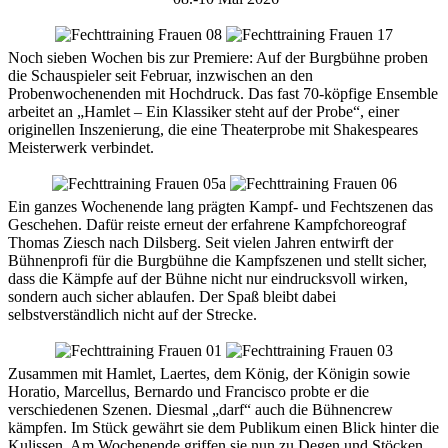
Noch sieben Wochen bis zur Premiere: Auf der Burgbühne proben
die Schauspieler seit Februar, inzwischen an den
Probenwochenenden mit Hochdruck. Das fast 70-köpfige Ensemble
arbeitet an „Hamlet – Ein Klassiker steht auf der Probe“, einer
originellen Inszenierung, die eine Theaterprobe mit Shakespeares
Meisterwerk verbindet.
Ein ganzes Wochenende lang prägten Kampf- und Fechtszenen das
Geschehen. Dafür reiste erneut der erfahrene Kampfchoreograf
Thomas Ziesch nach Dilsberg. Seit vielen Jahren entwirft der
Bühnenprofi für die Burgbühne die Kampfszenen und stellt sicher,
dass die Kämpfe auf der Bühne nicht nur eindrucksvoll wirken,
sondern auch sicher ablaufen. Der Spaß bleibt dabei
selbstverständlich nicht auf der Strecke.
Zusammen mit Hamlet, Laertes, dem König, der Königin sowie
Horatio, Marcellus, Bernardo und Francisco probte er die
verschiedenen Szenen. Diesmal „darf“ auch die Bühnencrew
kämpfen. Im Stück gewährt sie dem Publikum einen Blick hinter die
Kulissen. Am Wochenende griffen sie nun zu Degen und Stöcken.