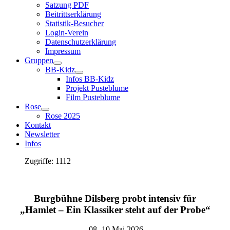
Satzung PDF
Beitrittserklärung
Statistik-Besucher
Login-Verein
Datenschutzerklärung
Impressum
Gruppen
BB-Kidz
Infos BB-Kidz
Projekt Pusteblume
Film Pusteblume
Rose
Rose 2025
Kontakt
Newsletter
Infos
Zugriffe: 1112
Burgbühne Dilsberg probt intensiv für
„Hamlet – Ein Klassiker steht auf der Probe“
08.-10 Mai 2026