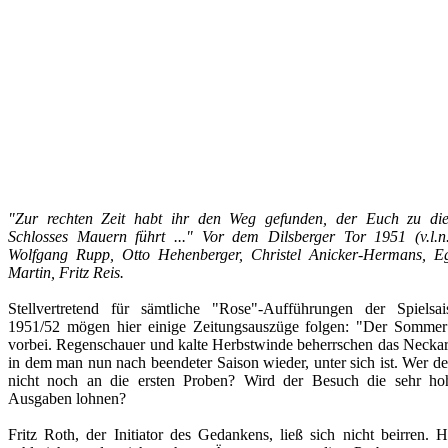
"Zur rechten Zeit habt ihr den Weg gefunden, der Euch zu die
Schlosses Mauern führt ..." Vor dem Dilsberger Tor 1951 (v.l.n.r
Wolfgang Rupp, Otto Hehenberger, Christel Anicker-Hermans, E
Martin, Fritz Reis.
Stellvertretend für sämtliche "Rose"-Aufführungen der Spielsai
1951/52 mögen hier einige Zeitungsauszüge folgen: "Der Sommer 
vorbei. Regenschauer und kalte Herbstwinde beherrschen das Neckart
in dem man nun nach beendeter Saison wieder, unter sich ist. Wer d
nicht noch an die ersten Proben? Wird der Besuch die sehr ho
Ausgaben lohnen?
Fritz Roth, der Initiator des Gedankens, ließ sich nicht beirren. H