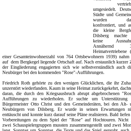
vertriebe
umgesiedelt. Deuts
Städte und Gemein
wurden dam
konfrontiert, und a
die kleine Bergfe
Dilsberg machte
keine Ausnahm
Annähernd 3
Heimatvertriebene (
einer Gesamteinwohnerzahl von 764 Ortsbewohnern 1939) nahm 
auf dem Bergkegel liegende Ortschaft auf. Nach erstaunlich kurzer 
der Eingliederung engagierten sich wie selbstverständlich auch di
Neubürger bei den kommenden "Rose"-Aufführungen.
Friedrich Roth gehörte zu den wenigen Glücklichen, die ihr Zuha
unzerstört wiederfanden. Kaum in seine Heimat zurückgekehrt, dacht
daran, die durch den Kriegsausbruch abrupt abgebrochenen "Ros
Aufführungen zu wiederholen. Er suchte um Unterstützung 
Bürgermeister Otto Christ und den Gemeinderäten, bei den Alt- 
Neubürgern von Dilsberg. Er wurde in seinen Erwartungen ni
enttäuscht und konnte kurz darauf seine Pläne realisieren. Bald liefen
Vorbereitungen zu dem Spiel der "Rose" auf Hochtouren. Nicht 
zwei Schauspielergruppen mussten zusammengestellt und zwei Mon
lang, Sonntag um Sonntag, die Texte und das Spiel geprobt, auch 