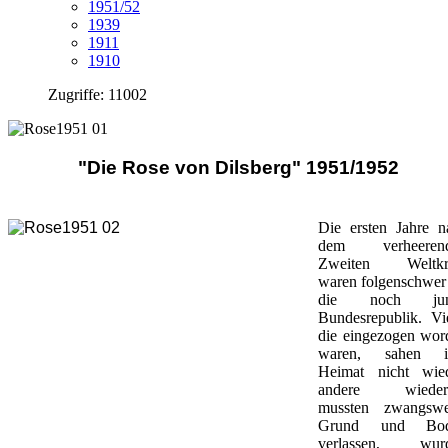
1951/52
1939
1911
1910
Zugriffe: 11002
"Die Rose von Dilsberg" 1951/1952
Die ersten Jahre n
dem verheeren
Zweiten Weltkr
waren folgenschwer 
die noch jun
Bundesrepublik. Vie
die eingezogen wor
waren, sahen i
Heimat nicht wied
andere wieder
mussten zwangswe
Grund und Bod
verlassen, wur