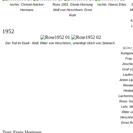
rechts: Christel Anicker-
Rose 1951: Gisela Hornung
rechts: Hasso Erles
Hermans
Wolf von Hirschhorn: Ernst
Ma
Roth
K
L
1952
Der Tod im Duell - Wolf, Ritter von Hirschhorn, unterliegt Ulrich von Steinach.
(v.l.n.r.
Kunigun
Frau
Jesche
Graf v
Laufen
Anton Lip
Renate
Hedwi
Lachenma
Rose: Gi
Lehr; Wo
Ritter v
Hirschho
Ernst R
Text: Frans Hermans