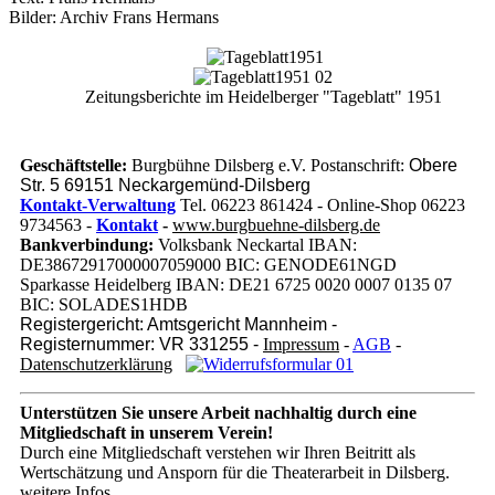
Bilder: Archiv Frans Hermans
Zeitungsberichte im Heidelberger "Tageblatt" 1951
Geschäftstelle:
Burgbühne Dilsberg e.V. Postanschrift:
Obere
Str. 5 69151 Neckargemünd-Dilsberg
Kontakt-Verwaltung
Tel. 06223 861424 - Online-Shop 06223
9734563 -
Kontakt
-
www.burgbuehne-dilsberg.de
Bankverbindung:
Volksbank Neckartal IBAN:
DE38672917000007059000 BIC: GENODE61NGD
Sparkasse Heidelberg IBAN: DE21 6725 0020 0007 0135 07
BIC: SOLADES1HDB
Registergericht: Amtsgericht Mannheim -
Registernummer: VR 331255 -
Impressum
-
AGB
-
Datenschutzerklärung
Unterstützen Sie unsere Arbeit nachhaltig
durch eine
Mitgliedschaft in unserem Verein!
Durch eine Mitgliedschaft verstehen wir Ihren Beitritt als
Wertschätzung und Ansporn für die Theaterarbeit in Dilsberg.
weitere Infos