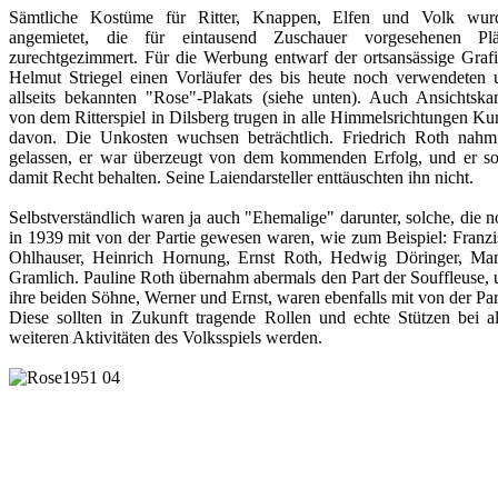
Sämtliche Kostüme für Ritter, Knappen, Elfen und Volk wur
angemietet, die für eintausend Zuschauer vorgesehenen Plä
zurechtgezimmert. Für die Werbung entwarf der ortsansässige Grafi
Helmut Striegel einen Vorläufer des bis heute noch verwendeten 
allseits bekannten "Rose"-Plakats (siehe unten). Auch Ansichtskar
von dem Ritterspiel in Dilsberg trugen in alle Himmelsrichtungen K
davon. Die Unkosten wuchsen beträchtlich. Friedrich Roth nahm
gelassen, er war überzeugt von dem kommenden Erfolg, und er sol
damit Recht behalten. Seine Laiendarsteller enttäuschten ihn nicht.
Selbstverständlich waren ja auch "Ehemalige" darunter, solche, die 
in 1939 mit von der Partie gewesen waren, wie zum Beispiel: Franzi
Ohlhauser, Heinrich Hornung, Ernst Roth, Hedwig Döringer, Mar
Gramlich. Pauline Roth übernahm abermals den Part der Souffleuse, 
ihre beiden Söhne, Werner und Ernst, waren ebenfalls mit von der Par
Diese sollten in Zukunft tragende Rollen und echte Stützen bei al
weiteren Aktivitäten des Volksspiels werden.