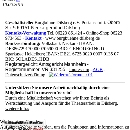
10.06.2013
Geschäftstelle:
Burgbühne Dilsberg e.V. Postanschrift:
Obere
Str. 5 69151 Neckargemünd-Dilsberg
Kontakt-Verwaltung
Tel. 06223 861424 - Online-Shop 06223
9734563 -
Kontakt
-
www.burgbuehne-dilsberg.de
Bankverbindung:
Volksbank Neckartal IBAN:
DE38672917000007059000 BIC: GENODE61NGD
Sparkasse Heidelberg IBAN: DE21 6725 0020 0007 0135 07
BIC: SOLADES1HDB
Registergericht: Amtsgericht Mannheim -
Registernummer: VR 331255 -
Impressum
-
AGB
-
Datenschutzerklärung
Unterstützen Sie unsere Arbeit nachhaltig
durch eine
Mitgliedschaft in unserem Verein!
Durch eine Mitgliedschaft verstehen wir Ihren Beitritt als
Wertschätzung und Ansporn für die Theaterarbeit in Dilsberg.
weitere Infos
Wir benutzen Cookies
Auf dieser Webseite werden, um die Funktionen und Informationen zu