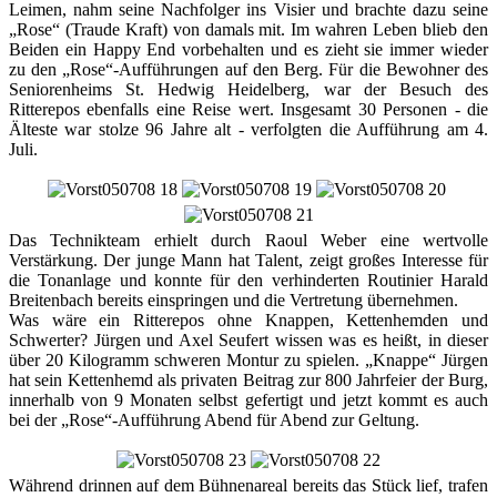
Leimen, nahm seine Nachfolger ins Visier und brachte dazu seine
„Rose“ (Traude Kraft) von damals mit. Im wahren Leben blieb den
Beiden ein Happy End vorbehalten und es zieht sie immer wieder
zu den „Rose“-Aufführungen auf den Berg. Für die Bewohner des
Seniorenheims St. Hedwig Heidelberg, war der Besuch des
Ritterepos ebenfalls eine Reise wert. Insgesamt 30 Personen - die
Älteste war stolze 96 Jahre alt - verfolgten die Aufführung am 4.
Juli.
Das Technikteam erhielt durch Raoul Weber eine wertvolle
Verstärkung. Der junge Mann hat Talent, zeigt großes Interesse für
die Tonanlage und konnte für den verhinderten Routinier Harald
Breitenbach bereits einspringen und die Vertretung übernehmen.
Was wäre ein Ritterepos ohne Knappen, Kettenhemden und
Schwerter? Jürgen und Axel Seufert wissen was es heißt, in dieser
über 20 Kilogramm schweren Montur zu spielen. „Knappe“ Jürgen
hat sein Kettenhemd als privaten Beitrag zur 800 Jahrfeier der Burg,
innerhalb von 9 Monaten selbst gefertigt und jetzt kommt es auch
bei der „Rose“-Aufführung Abend für Abend zur Geltung.
Während drinnen auf dem Bühnenareal bereits das Stück lief, trafen