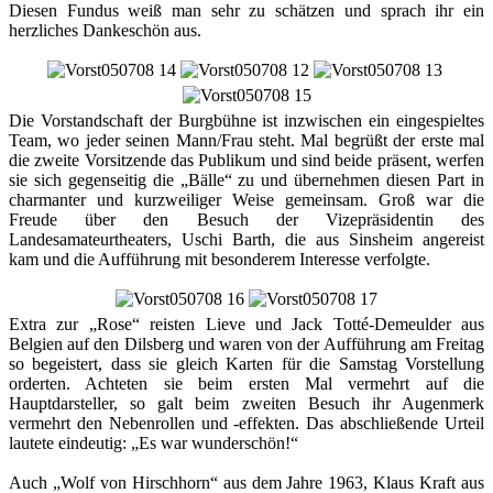
Diesen Fundus weiß man sehr zu schätzen und sprach ihr ein
herzliches Dankeschön aus.
Die Vorstandschaft der Burgbühne ist inzwischen ein eingespieltes
Team, wo jeder seinen Mann/Frau steht. Mal begrüßt der erste mal
die zweite Vorsitzende das Publikum und sind beide präsent, werfen
sie sich gegenseitig die „Bälle“ zu und übernehmen diesen Part in
charmanter und kurzweiliger Weise gemeinsam. Groß war die
Freude über den Besuch der Vizepräsidentin des
Landesamateurtheaters, Uschi Barth, die aus Sinsheim angereist
kam und die Aufführung mit besonderem Interesse verfolgte.
Extra zur „Rose“ reisten Lieve und Jack Totté-Demeulder aus
Belgien auf den Dilsberg und waren von der Aufführung am Freitag
so begeistert, dass sie gleich Karten für die Samstag Vorstellung
orderten. Achteten sie beim ersten Mal vermehrt auf die
Hauptdarsteller, so galt beim zweiten Besuch ihr Augenmerk
vermehrt den Nebenrollen und -effekten. Das abschließende Urteil
lautete eindeutig: „Es war wunderschön!“
Auch „Wolf von Hirschhorn“ aus dem Jahre 1963, Klaus Kraft aus