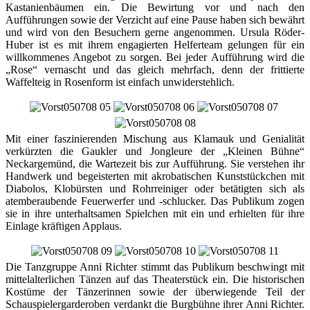
Kastanienbäumen ein. Die Bewirtung vor und nach den
Aufführungen sowie der Verzicht auf eine Pause haben sich bewährt
und wird von den Besuchern gerne angenommen. Ursula Röder-
Huber ist es mit ihrem engagierten Helferteam gelungen für ein
willkommenes Angebot zu sorgen. Bei jeder Aufführung wird die
„Rose“ vernascht und das gleich mehrfach, denn der frittierte
Waffelteig in Rosenform ist einfach unwiderstehlich.
Mit einer faszinierenden Mischung aus Klamauk und Genialität
verkürzten die Gaukler und Jongleure der „Kleinen Bühne“
Neckargemünd, die Wartezeit bis zur Aufführung. Sie verstehen ihr
Handwerk und begeisterten mit akrobatischen Kunststückchen mit
Diabolos, Klobürsten und Rohrreiniger oder betätigten sich als
atemberaubende Feuerwerfer und -schlucker. Das Publikum zogen
sie in ihre unterhaltsamen Spielchen mit ein und erhielten für ihre
Einlage kräftigen Applaus.
Die Tanzgruppe Anni Richter stimmt das Publikum beschwingt mit
mittelalterlichen Tänzen auf das Theaterstück ein. Die historischen
Kostüme der Tänzerinnen sowie der überwiegende Teil der
Schauspielergarderoben verdankt die Burgbühne ihrer Anni Richter.