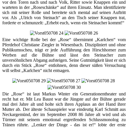
vor den Toren nach und nach Volk, Ritter sowie Knappen ein und
warteten in der „Roseschänke“ auf ihren Einsatz. Man identifizierte
sich mit seiner Rolle und bereitete sich mental auf seinen Auftritt
vor. Als „Ulrich von Steinach“ an den Tisch seiner Knappen trat,
forderte er schmunzelt: „Erhebt euch, wenn ein Steinacher kommt!“
Eine wichtige Rolle bei der „Rose“ übernimmt „Karlchen“ vom
Pferdehof Christiane Ziegler in Wiesenbach. Diszipliniert und ohne
Publikumsscheu, trägt er jede Aufführung den Hirschhorner zum
Werben auf die Bühne und lässt den Steinacher zum
unversöhnlichen Abgang aufsteigen. Seine Gutmütigkeit lässt er sich
durch ein Stück „Rose“ entlohnen, denn dieser süßen Versuchung
will selbst „Karlchen“ nicht entsagen.
Die „Rose“ ist laut Markus Winter ein Generationentheater und
recht hat er. Mit Lea Baust war die Jüngste auf der Bühne gerade
mal drei Jahre alt und holte sich ihren Applaus an der Hand ihrer
Mutter ab. Der älteste Schauspieler war eindeutig Karl Schmitt aus
Neckargemünd, der im September 2008 86 Jahre alt wird und als
Türmer mit seinem emotional ergreifenden Schlussmonolog zu
Tränen rührte. „Lenker der Dinge - das ist er!“ lobte der erste