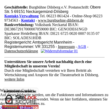
Geschäftstelle:
Burgbühne Dilsberg e.V. Postanschrift:
Obere
Str. 5 69151 Neckargemünd-Dilsberg
Kontakt-Verwaltung
Tel. 06223 861424 - Online-Shop 06223
9734563 -
Kontakt
-
www.burgbuehne-dilsberg.de
Bankverbindung:
Volksbank Neckartal IBAN:
DE38672917000007059000 BIC: GENODE61NGD
Sparkasse Heidelberg IBAN: DE21 6725 0020 0007 0135 07
BIC: SOLADES1HDB
Registergericht: Amtsgericht Mannheim -
Registernummer: VR 331255 -
Impressum
-
AGB
-
Datenschutzerklärung
Unterstützen Sie unsere Arbeit nachhaltig
durch eine
Mitgliedschaft in unserem Verein!
Durch eine Mitgliedschaft verstehen wir Ihren Beitritt als
Wertschätzung und Ansporn für die Theaterarbeit in Dilsberg.
weitere Infos
Wir benutzen Cookies
Auf dieser Webseite werden, um die Funktionen und Informationen zu
verbessern, Cookies verwendet. Wenn sie hier fortfahren, stimmen Sie
der Nutzung von Cookies zu.
Zustimmen
Ablehnen