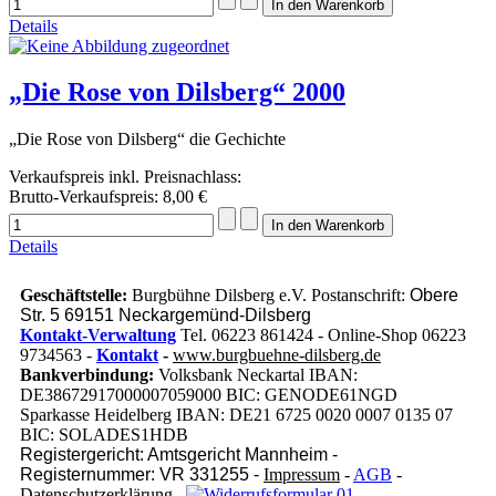
Details
„Die Rose von Dilsberg“ 2000
„Die Rose von Dilsberg“ die Gechichte
Verkaufspreis inkl. Preisnachlass:
Brutto-Verkaufspreis:
8,00 €
Details
Geschäftstelle:
Burgbühne Dilsberg e.V. Postanschrift:
Obere
Str. 5 69151 Neckargemünd-Dilsberg
Kontakt-Verwaltung
Tel. 06223 861424 - Online-Shop 06223
9734563 -
Kontakt
-
www.burgbuehne-dilsberg.de
Bankverbindung:
Volksbank Neckartal IBAN:
DE38672917000007059000 BIC: GENODE61NGD
Sparkasse Heidelberg IBAN: DE21 6725 0020 0007 0135 07
BIC: SOLADES1HDB
Registergericht: Amtsgericht Mannheim -
Registernummer: VR 331255 -
Impressum
-
AGB
-
Datenschutzerklärung