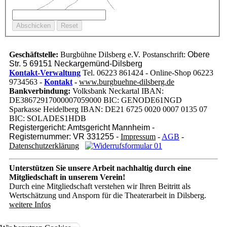
Geschäftstelle:
Burgbühne Dilsberg e.V. Postanschrift:
Obere
Str. 5 69151 Neckargemünd-Dilsberg
Kontakt-Verwaltung
Tel. 06223 861424 - Online-Shop 06223
9734563 -
Kontakt
-
www.burgbuehne-dilsberg.de
Bankverbindung:
Volksbank Neckartal IBAN:
DE38672917000007059000 BIC: GENODE61NGD
Sparkasse Heidelberg IBAN: DE21 6725 0020 0007 0135 07
BIC: SOLADES1HDB
Registergericht: Amtsgericht Mannheim -
Registernummer: VR 331255 -
Impressum
-
AGB
-
Datenschutzerklärung
Unterstützen Sie unsere Arbeit nachhaltig
durch eine
Mitgliedschaft in unserem Verein!
Durch eine Mitgliedschaft verstehen wir Ihren Beitritt als
Wertschätzung und Ansporn für die Theaterarbeit in Dilsberg.
weitere Infos