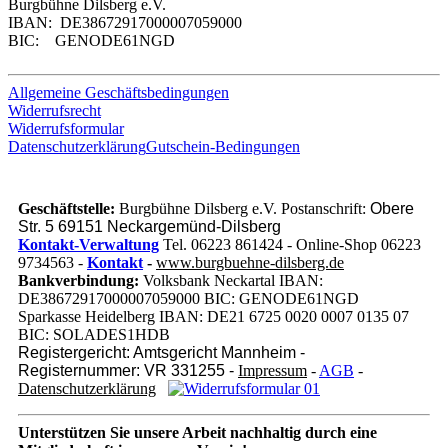
Burgbühne Dilsberg e.V.
IBAN: DE38672917000007059000
BIC: GENODE61NGD
Allgemeine Geschäftsbedingungen
Widerrufsrecht
Widerrufsformular
Datenschutzerklärung
Gutschein-Bedingungen
Geschäftstelle:
Burgbühne Dilsberg e.V. Postanschrift:
Obere
Str. 5 69151 Neckargemünd-Dilsberg
Kontakt-Verwaltung
Tel. 06223 861424 - Online-Shop 06223
9734563 -
Kontakt
-
www.burgbuehne-dilsberg.de
Bankverbindung:
Volksbank Neckartal IBAN:
DE38672917000007059000 BIC: GENODE61NGD
Sparkasse Heidelberg IBAN: DE21 6725 0020 0007 0135 07
BIC: SOLADES1HDB
Registergericht: Amtsgericht Mannheim -
Registernummer: VR 331255 -
Impressum
-
AGB
-
Datenschutzerklärung
Unterstützen Sie unsere Arbeit nachhaltig
durch eine