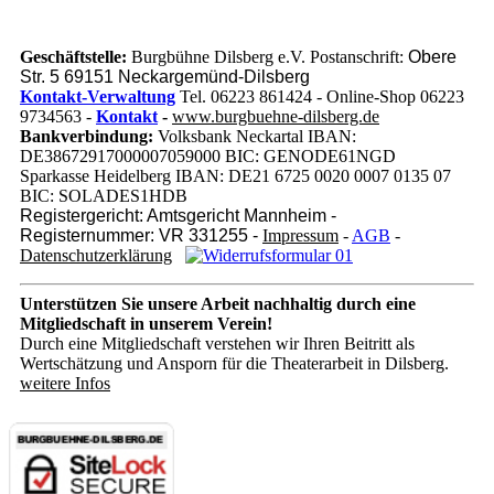
Geschäftstelle:
Burgbühne Dilsberg e.V. Postanschrift:
Obere
Str. 5 69151 Neckargemünd-Dilsberg
Kontakt-Verwaltung
Tel. 06223 861424 - Online-Shop 06223
9734563 -
Kontakt
-
www.burgbuehne-dilsberg.de
Bankverbindung:
Volksbank Neckartal IBAN:
DE38672917000007059000 BIC: GENODE61NGD
Sparkasse Heidelberg IBAN: DE21 6725 0020 0007 0135 07
BIC: SOLADES1HDB
Registergericht: Amtsgericht Mannheim -
Registernummer: VR 331255 -
Impressum
-
AGB
-
Datenschutzerklärung
Unterstützen Sie unsere Arbeit nachhaltig
durch eine
Mitgliedschaft in unserem Verein!
Durch eine Mitgliedschaft verstehen wir Ihren Beitritt als
Wertschätzung und Ansporn für die Theaterarbeit in Dilsberg.
weitere Infos