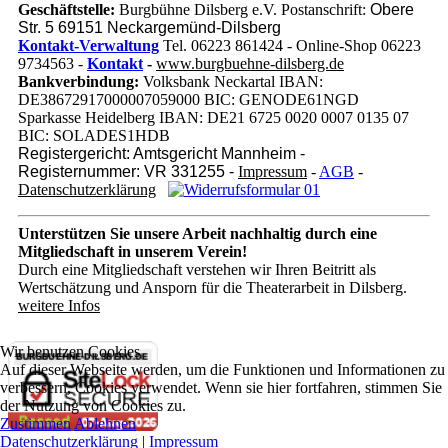
Geschäftstelle:
Burgbühne Dilsberg e.V. Postanschrift:
Obere
Str. 5 69151 Neckargemünd-Dilsberg
Kontakt-Verwaltung
Tel. 06223 861424 - Online-Shop 06223
9734563 -
Kontakt
-
www.burgbuehne-dilsberg.de
Bankverbindung:
Volksbank Neckartal IBAN:
DE38672917000007059000 BIC: GENODE61NGD
Sparkasse Heidelberg IBAN: DE21 6725 0020 0007 0135 07
BIC: SOLADES1HDB
Registergericht: Amtsgericht Mannheim -
Registernummer: VR 331255 -
Impressum
-
AGB
-
Datenschutzerklärung
Unterstützen Sie unsere Arbeit nachhaltig
durch eine
Mitgliedschaft in unserem Verein!
Durch eine Mitgliedschaft verstehen wir Ihren Beitritt als
Wertschätzung und Ansporn für die Theaterarbeit in Dilsberg.
weitere Infos
Wir benutzen Cookies
Auf dieser Webseite werden, um die Funktionen und Informationen zu
verbessern, Cookies verwendet. Wenn sie hier fortfahren, stimmen Sie
der Nutzung von Cookies zu.
Zustimmen
Ablehnen
Datenschutzerklärung
|
Impressum