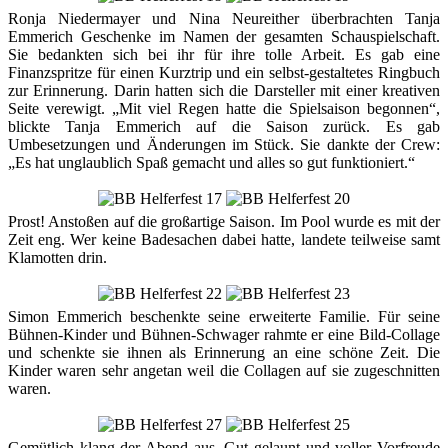
Ronja Niedermayer und Nina Neureither überbrachten Tanja
Emmerich Geschenke im Namen der gesamten Schauspielschaft.
Sie bedankten sich bei ihr für ihre tolle Arbeit. Es gab eine
Finanzspritze für einen Kurztrip und ein selbst-gestaltetes Ringbuch
zur Erinnerung. Darin hatten sich die Darsteller mit einer kreativen
Seite verewigt. „Mit viel Regen hatte die Spielsaison begonnen“,
blickte Tanja Emmerich auf die Saison zurück. Es gab
Umbesetzungen und Änderungen im Stück. Sie dankte der Crew:
„Es hat unglaublich Spaß gemacht und alles so gut funktioniert.“
Prost! Anstoßen auf die großartige Saison. Im Pool wurde es mit der
Zeit eng. Wer keine Badesachen dabei hatte, landete teilweise samt
Klamotten drin.
Simon Emmerich beschenkte seine erweiterte Familie. Für seine
Bühnen-Kinder und Bühnen-Schwager rahmte er eine Bild-Collage
und schenkte sie ihnen als Erinnerung an eine schöne Zeit. Die
Kinder waren sehr angetan weil die Collagen auf sie zugeschnitten
waren.
Gemütlich klang der Abend aus. Gut gelaunt und voller Vorfreude