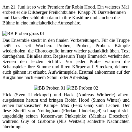
Am 21. Juni ist so weit: Premiere für Robin Hood. Ein weiteres Mal
erobert er die Dilsberger Freilichtbühne. Knapp 70 Darstellerinnen
und Darsteller schlüpfen dann in ihre Kostüme und tauchen die
Bühne in eine mittelalterliche Atmosphäre.
Das Ensemble steckt in den finalen Vorbereitungen. Für die Truppe
heißt es seit Wochen: Proben, Proben, Proben. Kämpfe
wiederholen, die Choreografie immer wieder gedanklich üben. Text
durchgehen. Bis alles sitzt. Regisseurin Tanja Emmerich verleiht den
Szenen den letzten Schliff. Vor jeder Probe wärmen die
Schauspieler ihre Stimme und ihren Körper auf. Strecken, dehnen,
auch gähnen ist erlaubt. Aufwärmspiele. Erstmal ankommen auf der
Burgbühne nach einem Schul- oder Arbeitstag.
Hick (Sven Lindekugel) und Hack (Andreas Wirtherle) albern
ausgelassen herum und bringen Robin Hood (Simon Winter) und
seinen französischen Kumpel Max (Felix Gaa) zum Lachen. Der
fiese Sheriff von Nottingham (Florian Lindekugel) schnappt sich
ungeduldig seinen Kassenwart Pinkepinke (Matthias Dreschert),
während Guy of Gisborne (Nils Weitzell) schlechte Nachrichten
überbringt.