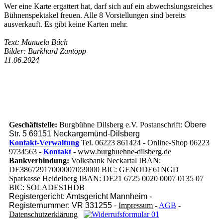
Wer eine Karte ergattert hat, darf sich auf ein abwechslungsreiches
Bühnenspektakel freuen. Alle 8 Vorstellungen sind bereits
ausverkauft. Es gibt keine Karten mehr.
Text: Manuela Büch
Bilder: Burkhard Zantopp
11.06.2024
Geschäftstelle:
Burgbühne Dilsberg e.V. Postanschrift:
Obere
Str. 5 69151 Neckargemünd-Dilsberg
Kontakt-Verwaltung
Tel. 06223 861424 - Online-Shop 06223
9734563 -
Kontakt
-
www.burgbuehne-dilsberg.de
Bankverbindung:
Volksbank Neckartal IBAN:
DE38672917000007059000 BIC: GENODE61NGD
Sparkasse Heidelberg IBAN: DE21 6725 0020 0007 0135 07
BIC: SOLADES1HDB
Registergericht: Amtsgericht Mannheim -
Registernummer: VR 331255 -
Impressum
-
AGB
-
Datenschutzerklärung