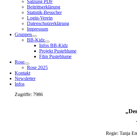
Satzung PDF
Beitrittserklärung
Statistik-Besucher
Login-Verein
Datenschutzerklärung
Impressum
Gruppen
BB-Kidz
Infos BB-Kidz
Projekt Pusteblume
Film Pusteblume
Rose
Rose 2025
Kontakt
Newsletter
Infos
Zugriffe: 7986
„Der
Regie: Tanja Em