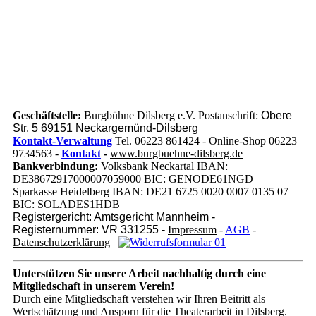
Geschäftstelle:
Burgbühne Dilsberg e.V. Postanschrift:
Obere
Str. 5 69151 Neckargemünd-Dilsberg
Kontakt-Verwaltung
Tel. 06223 861424 - Online-Shop 06223
9734563 -
Kontakt
-
www.burgbuehne-dilsberg.de
Bankverbindung:
Volksbank Neckartal IBAN:
DE38672917000007059000 BIC: GENODE61NGD
Sparkasse Heidelberg IBAN: DE21 6725 0020 0007 0135 07
BIC: SOLADES1HDB
Registergericht: Amtsgericht Mannheim -
Registernummer: VR 331255 -
Impressum
-
AGB
-
Datenschutzerklärung
Unterstützen Sie unsere Arbeit nachhaltig
durch eine
Mitgliedschaft in unserem Verein!
Durch eine Mitgliedschaft verstehen wir Ihren Beitritt als
Wertschätzung und Ansporn für die Theaterarbeit in Dilsberg.