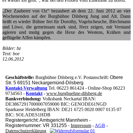
es wieder los geht.“, war bei den Proben vom Ensemble zu hören.
„Der Zauberer von Oz“ bezaubert ab dem 22. Juni 2012 an vier
Wochenenden auf der Burgbühne Dilsberg Jung und Alt. Dann
heißt es wieder Bühne frei für Dorothy, Vogelscheuche, Blechmann
und Löwe, die gemeinsam stark sind, Herz zeigen, mit Verstand
agieren und mutig gegen die Hexe des Westens, Krähen und
geflügelte Affen kämpfen.
Bilder: bz
Text: boe
12.06.2012
Geschäftstelle:
Burgbühne Dilsberg e.V. Postanschrift:
Obere
Str. 5 69151 Neckargemünd-Dilsberg
Kontakt-Verwaltung
Tel. 06223 861424 - Online-Shop 06223
9734563 -
Kontakt
-
www.burgbuehne-dilsberg.de
Bankverbindung:
Volksbank Neckartal IBAN:
DE38672917000007059000 BIC: GENODE61NGD
Sparkasse Heidelberg IBAN: DE21 6725 0020 0007 0135 07
BIC: SOLADES1HDB
Registergericht: Amtsgericht Mannheim -
Registernummer: VR 331255 -
Impressum
-
AGB
-
Datenschutzerklärung