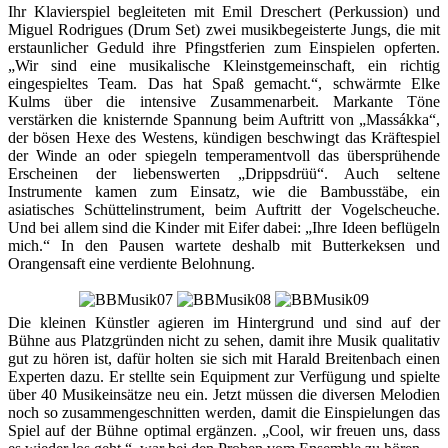
Ihr Klavierspiel begleiteten mit Emil Dreschert (Perkussion) und
Miguel Rodrigues (Drum Set) zwei musikbegeisterte Jungs, die mit
erstaunlicher Geduld ihre Pfingstferien zum Einspielen opferten.
„Wir sind eine musikalische Kleinstgemeinschaft, ein richtig
eingespieltes Team. Das hat Spaß gemacht.“, schwärmte Elke
Kulms über die intensive Zusammenarbeit. Markante Töne
verstärken die knisternde Spannung beim Auftritt von „Massákka“,
der bösen Hexe des Westens, kündigen beschwingt das Kräftespiel
der Winde an oder spiegeln temperamentvoll das übersprühende
Erscheinen der liebenswerten „Drippsdrüü“. Auch seltene
Instrumente kamen zum Einsatz, wie die Bambusstäbe, ein
asiatisches Schüttelinstrument, beim Auftritt der Vogelscheuche.
Und bei allem sind die Kinder mit Eifer dabei: „Ihre Ideen beflügeln
mich.“ In den Pausen wartete deshalb mit Butterkeksen und
Orangensaft eine verdiente Belohnung.
Die kleinen Künstler agieren im Hintergrund und sind auf der
Bühne aus Platzgründen nicht zu sehen, damit ihre Musik qualitativ
gut zu hören ist, dafür holten sie sich mit Harald Breitenbach einen
Experten dazu. Er stellte sein Equipment zur Verfügung und spielte
über 40 Musikeinsätze neu ein. Jetzt müssen die diversen Melodien
noch so zusammengeschnitten werden, damit die Einspielungen das
Spiel auf der Bühne optimal ergänzen. „Cool, wir freuen uns, dass