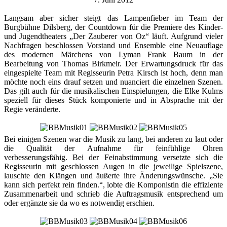
Langsam aber sicher steigt das Lampenfieber im Team der
Burgbühne Dilsberg, der Countdown für die Premiere des Kinder-
und Jugendtheaters „Der Zauberer von Oz“ läuft. Aufgrund vieler
Nachfragen beschlossen Vorstand und Ensemble eine Neuauflage
des modernen Märchens von Lyman Frank Baum in der
Bearbeitung von Thomas Birkmeir. Der Erwartungsdruck für das
eingespielte Team mit Regisseurin Petra Kirsch ist hoch, denn man
möchte noch eins drauf setzen und nuanciert die einzelnen Szenen.
Das gilt auch für die musikalischen Einspielungen, die Elke Kulms
speziell für dieses Stück komponierte und in Absprache mit der
Regie veränderte.
Bei einigen Szenen war die Musik zu lang, bei anderen zu laut oder
die Qualität der Aufnahme für feinfühlige Ohren
verbesserungsfähig. Bei der Feinabstimmung versetzte sich die
Regisseurin mit geschlossen Augen in die jeweilige Spielszene,
lauschte den Klängen und äußerte ihre Änderungswünsche. „Sie
kann sich perfekt rein finden.“, lobte die Komponistin die effiziente
Zusammenarbeit und schrieb die Auftragsmusik entsprechend um
oder ergänzte sie da wo es notwendig erschien.