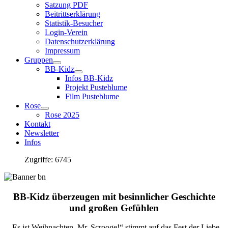
Satzung PDF
Beitrittserklärung
Statistik-Besucher
Login-Verein
Datenschutzerklärung
Impressum
Gruppen
BB-Kidz
Infos BB-Kidz
Projekt Pusteblume
Film Pusteblume
Rose
Rose 2025
Kontakt
Newsletter
Infos
Zugriffe: 6745
BB-Kidz überzeugen mit besinnlicher Geschichte
und großen Gefühlen
„Es ist Weihnachten, Mr. Scrooge!“ stimmt auf das Fest der Liebe