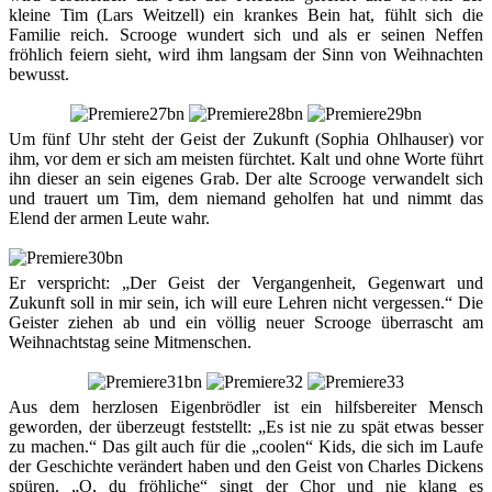
kleine Tim (Lars Weitzell) ein krankes Bein hat, fühlt sich die
Familie reich. Scrooge wundert sich und als er seinen Neffen
fröhlich feiern sieht, wird ihm langsam der Sinn von Weihnachten
bewusst.
Um fünf Uhr steht der Geist der Zukunft (Sophia Ohlhauser) vor
ihm, vor dem er sich am meisten fürchtet. Kalt und ohne Worte führt
ihn dieser an sein eigenes Grab. Der alte Scrooge verwandelt sich
und trauert um Tim, dem niemand geholfen hat und nimmt das
Elend der armen Leute wahr.
Er verspricht: „Der Geist der Vergangenheit, Gegenwart und
Zukunft soll in mir sein, ich will eure Lehren nicht vergessen.“ Die
Geister ziehen ab und ein völlig neuer Scrooge überrascht am
Weihnachtstag seine Mitmenschen.
Aus dem herzlosen Eigenbrödler ist ein hilfsbereiter Mensch
geworden, der überzeugt feststellt: „Es ist nie zu spät etwas besser
zu machen.“ Das gilt auch für die „coolen“ Kids, die sich im Laufe
der Geschichte verändert haben und den Geist von Charles Dickens
spüren. „O, du fröhliche“ singt der Chor und nie klang es