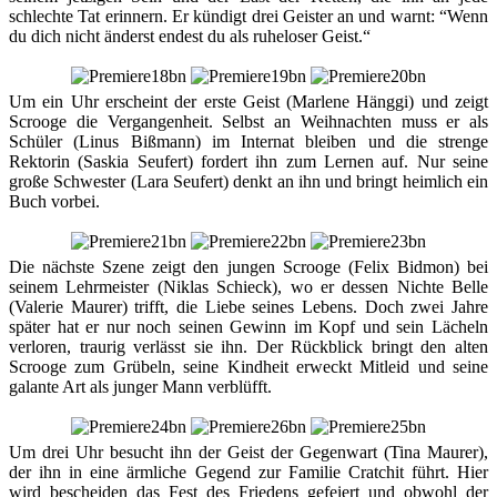
schlechte Tat erinnern. Er kündigt drei Geister an und warnt: “Wenn
du dich nicht änderst endest du als ruheloser Geist.“
Um ein Uhr erscheint der erste Geist (Marlene Hänggi) und zeigt
Scrooge die Vergangenheit. Selbst an Weihnachten muss er als
Schüler (Linus Bißmann) im Internat bleiben und die strenge
Rektorin (Saskia Seufert) fordert ihn zum Lernen auf. Nur seine
große Schwester (Lara Seufert) denkt an ihn und bringt heimlich ein
Buch vorbei.
Die nächste Szene zeigt den jungen Scrooge (Felix Bidmon) bei
seinem Lehrmeister (Niklas Schieck), wo er dessen Nichte Belle
(Valerie Maurer) trifft, die Liebe seines Lebens. Doch zwei Jahre
später hat er nur noch seinen Gewinn im Kopf und sein Lächeln
verloren, traurig verlässt sie ihn. Der Rückblick bringt den alten
Scrooge zum Grübeln, seine Kindheit erweckt Mitleid und seine
galante Art als junger Mann verblüfft.
Um drei Uhr besucht ihn der Geist der Gegenwart (Tina Maurer),
der ihn in eine ärmliche Gegend zur Familie Cratchit führt. Hier
wird bescheiden das Fest des Friedens gefeiert und obwohl der