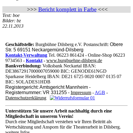
>>>
Bericht komplett in Farbe
<<<
Text: boe
Bilder: bz
22.11.2013
Geschäftstelle:
Burgbühne Dilsberg e.V. Postanschrift:
Obere
Str. 5 69151 Neckargemünd-Dilsberg
Kontakt-Verwaltung
Tel. 06223 861424 - Online-Shop 06223
9734563 -
Kontakt
-
www.burgbuehne-dilsberg.de
Bankverbindung:
Volksbank Neckartal IBAN:
DE38672917000007059000 BIC: GENODE61NGD
Sparkasse Heidelberg IBAN: DE21 6725 0020 0007 0135 07
BIC: SOLADES1HDB
Registergericht: Amtsgericht Mannheim -
Registernummer: VR 331255 -
Impressum
-
AGB
-
Datenschutzerklärung
Unterstützen Sie unsere Arbeit nachhaltig
durch eine
Mitgliedschaft in unserem Verein!
Durch eine Mitgliedschaft verstehen wir Ihren Beitritt als
Wertschätzung und Ansporn für die Theaterarbeit in Dilsberg.
weitere Infos