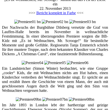
ein
22. November 2013
>>>
Bericht komplett in Farbe
<<<
Der Nachwuchs der Burgbühne Dilsberg versetzte die Graf von
Lauffen-Halle bereits im November in weihnachtliche
Feststimmung. In einer überzeugenden Premiere sorgten die BB-
Kidz mit „Es ist Weihnachten, Mr. Scrooge!“ für besinnliche
Momente und große Gefühle. Regisseurin Tanja Emmerich schrieb
für ihre muntere Truppe, nach dem bekannten Klassiker von Charles
Dickens „A Christmas Carol“, eine faszinierende Bühnenfassung.
Ein Landstreicher (Simon Winter) beobachtet, wie eine Gruppe
„cooler“ Kids, die mit Weihnachten nichts am Hut haben, einen
Kinderchor vertreiben der Weihnachtslieder singt. Er spricht sie an
und erzählt ihnen die Geschichte von einem Mann, der auch mit
geschlossenen Augen durch die Welt ging und den Sinn von
Weihnachten vergessen hatte.
Im Jahr 1893 in London lebt der hartherzige und geizige
Geschäftsmann Ebenezer Scrooge (Nicolai Sommer), der nur an