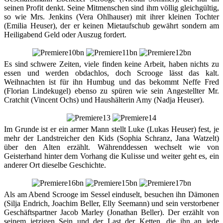
seinen Profit denkt. Seine Mitmenschen sind ihm völlig gleichgültig,
so wie Mrs. Jenkins (Vera Ohlhauser) mit ihrer kleinen Tochter
(Emilia Heuser), der er keinen Mietaufschub gewährt sondern am
Heiligabend Geld oder Auszug fordert.
Es sind schwere Zeiten, viele finden keine Arbeit, haben nichts zu
essen und werden obdachlos, doch Scrooge lässt das kalt.
Weihnachten ist für ihn Humbug und das bekommt Neffe Fred
(Florian Lindekugel) ebenso zu spüren wie sein Angestellter Mr.
Cratchit (Vincent Ochs) und Haushälterin Amy (Nadja Heuser).
Im Grunde ist er ein armer Mann stellt Luke (Lukas Heuser) fest, je
mehr der Landstreicher den Kids (Sophia Schranz, Jana Watzelt)
über den Alten erzählt. Währenddessen wechselt wie von
Geisterhand hinter dem Vorhang die Kulisse und weiter geht es, ein
anderer Ort dieselbe Geschichte.
Als am Abend Scrooge im Sessel einduselt, besuchen ihn Dämonen
(Silja Endrich, Joachim Beller, Elly Seemann) und sein verstorbener
Geschäftspartner Jacob Marley (Jonathan Beller). Der erzählt von
seinem jetzigen Sein und der Last der Ketten, die ihn an jede