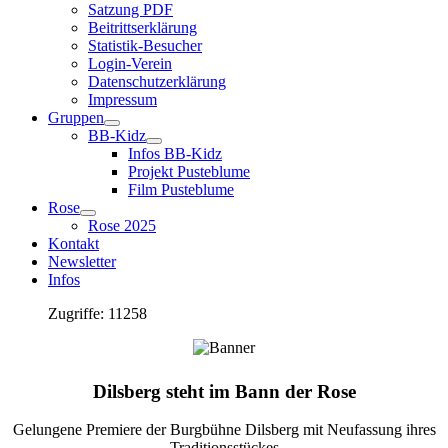
Satzung PDF
Beitrittserklärung
Statistik-Besucher
Login-Verein
Datenschutzerklärung
Impressum
Gruppen
BB-Kidz
Infos BB-Kidz
Projekt Pusteblume
Film Pusteblume
Rose
Rose 2025
Kontakt
Newsletter
Infos
Zugriffe: 11258
Dilsberg steht im Bann der Rose
Gelungene Premiere der Burgbühne Dilsberg mit Neufassung ihres
Traditionsstückes