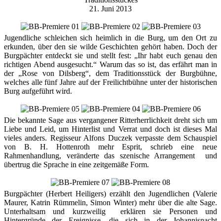
21. Juni 2013
Jugendliche schleichen sich heimlich in die Burg, um den Ort zu
erkunden, über den sie wilde Geschichten gehört haben. Doch der
Burgpächter entdeckt sie und stellt fest: „Ihr habt euch genau den
richtigen Abend ausgesucht.“ Warum das so ist, das erfährt man in
der „Rose von Dilsberg“, dem Traditionsstück der Burgbühne,
welches alle fünf Jahre auf der Freilichtbühne unter der historischen
Burg aufgeführt wird.
Die bekannte Sage aus vergangener Ritterherrlichkeit dreht sich um
Liebe und Leid, um Hinterlist und Verrat und doch ist dieses Mal
vieles anders. Regisseur Alfons Duczek verpasste dem Schauspiel
von B. H. Hottenroth mehr Esprit, schrieb eine neue
Rahmenhandlung, veränderte das szenische Arrangement und
übertrug die Sprache in eine zeitgemäße Form.
Burgpächter (Herbert Heiligers) erzählt den Jugendlichen (Valerie
Maurer, Katrin Rümmelin, Simon Winter) mehr über die alte Sage.
Unterhaltsam und kurzweilig erklären sie Personen und
Hintergründe der Ereignisse, die sich in der Johannisnacht