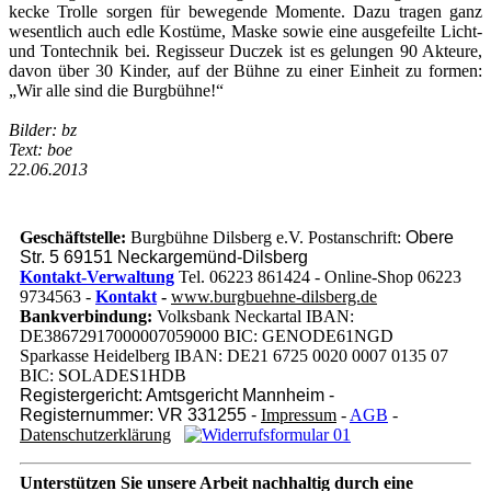
kecke Trolle sorgen für bewegende Momente. Dazu tragen ganz
wesentlich auch edle Kostüme, Maske sowie eine ausgefeilte Licht-
und Tontechnik bei. Regisseur Duczek ist es gelungen 90 Akteure,
davon über 30 Kinder, auf der Bühne zu einer Einheit zu formen:
„Wir alle sind die Burgbühne!“
Bilder: bz
Text: boe
22.06.2013
Geschäftstelle:
Burgbühne Dilsberg e.V. Postanschrift:
Obere
Str. 5 69151 Neckargemünd-Dilsberg
Kontakt-Verwaltung
Tel. 06223 861424 - Online-Shop 06223
9734563 -
Kontakt
-
www.burgbuehne-dilsberg.de
Bankverbindung:
Volksbank Neckartal IBAN:
DE38672917000007059000 BIC: GENODE61NGD
Sparkasse Heidelberg IBAN: DE21 6725 0020 0007 0135 07
BIC: SOLADES1HDB
Registergericht: Amtsgericht Mannheim -
Registernummer: VR 331255 -
Impressum
-
AGB
-
Datenschutzerklärung
Unterstützen Sie unsere Arbeit nachhaltig
durch eine