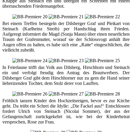
Knappe aus Steinach ein und übergibt ein Schreiben mit einem
überraschenden Friedensangebot.
Bei einem Treffen besiegeln der Dilsberger Graf und Pleikart von
Steinach (Karlheinz Streib) per Handschlag ihren Frieden.
Aufgeregt informiert die Magd (Sonja Mann) über einen neuerlichen
Traum der Grafenmutter, worauf sie der Schlossvogt anhält ihre
Augen offen zu halten, es habe sich eine „Ratte“ eingeschlichen, die
vielleicht zubeißt.
In Feierlaune trifft das Volk aus Dilsberg, Hirschhorn und Steinach
ein und verfolgt freudig den Antrag des Brautwerbers. Der
Dilsberger Graf gibt dem Hirschhorner nur zu gern die Hand seiner
liebreizenden Tochter, dem Stolz derer von Lauffen.
Fröhlich tanzen Kinder den Hochzeitsreigen, bevor es zur Kirche
geht. Da trübt ein Schrei die Idylle: „Die Fackel aus!“ Entschlossen
fordert Ulrich von Steinach (Nicolai Sommer), der aus der
Gefangenschaft zurückgekehrt ist, wie bei der Kinderheirat
versprochen, Rose zur Frau.