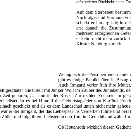
erfolgreicher Rückkehr seine Toc
Auf dem Sterbebett bestimm
Nachfolger und Vormund von
schickt er ihn arglistig in d
erst danach die Zustimmung
mehreren erfolgreichen Gefec
er kehrt nicht mehr zurück. 
Kloster Neuburg zurück.
Wenngleich die Personen einen ande
gibt es einige Parallelitäten in Bezu
Auch Irmgard verlor früh ihre Mutter,
haft geschätzt. Sie turtelt mit Junker Wolf im Zauber des Juniabends, de
ten Zeit geboren, …“ und in der Rose: „Zur rechten Zeit seid ihr 
it rüstet, ist es bei Hunold die Geburtstagsfeier von Kurfürst Fri
Steinach geschickt und als es dem Landschad unten nicht mehr geheuer
war er der Intrigant, der das Liebespaar ins Verderben führte und bei
m Zöller und folgt ihrem Liebsten in den Tod, im Gedichtband wählt Ir
Ob Hottenroth wirklich diesen Gedichtb