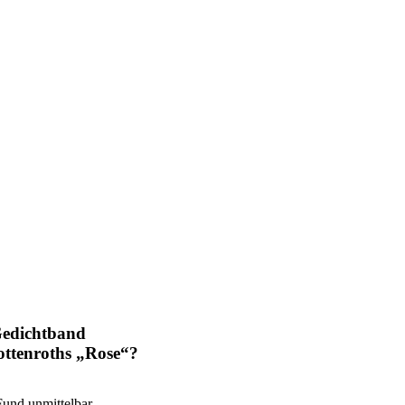
Gedichtband
Hottenroths „Rose“?
Fund unmittelbar