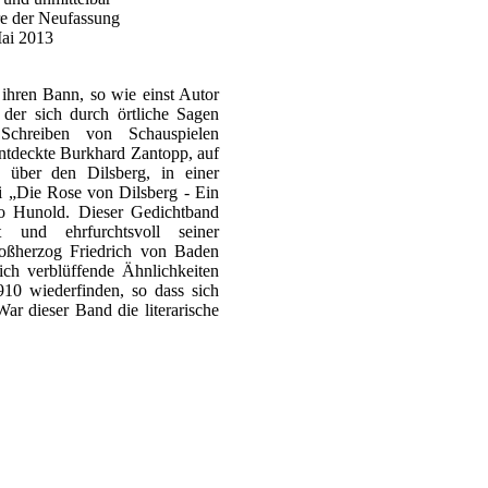
re der Neufassung
ai 2013
 ihren Bann, so wie einst Autor
der sich durch örtliche Sagen
chreiben von Schauspielen
entdeckte Burkhard Zantopp, auf
 über den Dilsberg, in einer
ei „Die Rose von Dilsberg - Ein
 Hunold. Dieser Gedichtband
t und ehrfurchtsvoll seiner
oßherzog Friedrich von Baden
ich verblüffende Ähnlichkeiten
10 wiederfinden, so dass sich
 War dieser Band die literarische