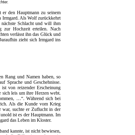
hter.
t er den Hauptmann zu seinem
 Irmgard. Als Wolf zurückkehrt
ie nächste Schlacht und will ihm
 zur Hochzeit erteilen. Nach
hten verlässt ihn das Glück und
Daraufhin zieht sich Irmgard ins
ren Rang und Namen haben, so
g auf Sprache und Geschehnisse.
 ist von reizender Erscheinung
r sich leis um ihre Herzen webt.
gekommen, …“. Während sich bei
edrich. Als die Kunde vom Krieg
 war, suchte er Zuflucht in der
 Hunold ist es der Hauptmann. Im
mgard das Leben im Kloster.
and kannte, ist nicht bewiesen,