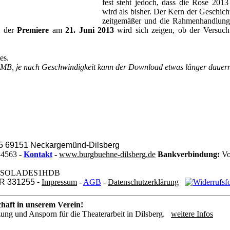
fest steht jedoch, dass die Rose 2013 
wird als bisher. Der Kern der Geschich
zeitgemäßer und die Rahmenhandlung 
i der
Premiere
am
21. Juni 2013
wird sich zeigen, ob der Versuc
es.
MB, je nach Geschwindigkeit kann der Download etwas länger dauer
 5 69151 Neckargemünd-Dilsberg
34563 -
Kontakt
-
www.burgbuehne-dilsberg.de
Bankverbindung:
Vo
BIC: SOLADES1HDB
VR 331255 -
Impressum
-
AGB
-
Datenschutzerklärung
chaft in unserem Verein!
tzung und Ansporn für die Theaterarbeit in Dilsberg.
weitere Infos