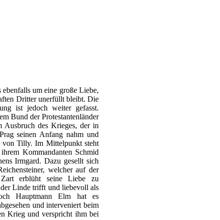
s ebenfalls um eine große Liebe,
en Dritter unerfüllt bleibt. Die
ung ist jedoch weiter gefasst.
dem Bund der Protestantenländer
em Ausbruch des Krieges, der in
 Prag seinen Anfang nahm und
von Tilly. Im Mittelpunkt steht
it ihrem Kommandanten Schmid
ens Irmgard. Dazu gesellt sich
ichensteiner, welcher auf der
 Zart erblüht seine Liebe zu
der Linde trifft und liebevoll als
Doch Hauptmann Elm hat es
 abgesehen und interveniert beim
en Krieg und verspricht ihm bei