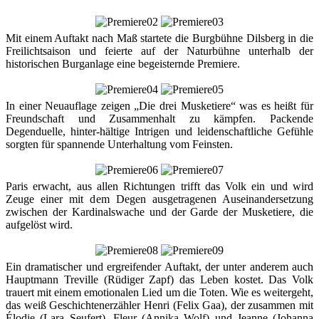
Mit einem Auftakt nach Maß startete die Burgbühne Dilsberg in die
Freilichtsaison und feierte auf der Naturbühne unterhalb der
historischen Burganlage eine begeisternde Premiere.
In einer Neuauflage zeigen „Die drei Musketiere“ was es heißt für
Freundschaft und Zusammenhalt zu kämpfen. Packende
Degenduelle, hinter-hältige Intrigen und leidenschaftliche Gefühle
sorgten für spannende Unterhaltung vom Feinsten.
Paris erwacht, aus allen Richtungen trifft das Volk ein und wird
Zeuge einer mit dem Degen ausgetragenen Auseinandersetzung
zwischen der Kardinalswache und der Garde der Musketiere, die
aufgelöst wird.
Ein dramatischer und ergreifender Auftakt, der unter anderem auch
Hauptmann Treville (Rüdiger Zapf) das Leben kostet. Das Volk
trauert mit einem emotionalen Lied um die Toten. Wie es weitergeht,
das weiß Geschichtenerzähler Henri (Felix Gaa), der zusammen mit
Élodie (Lara Seufert), Fleur (Annika Wolf) und Jeanne (Johanna