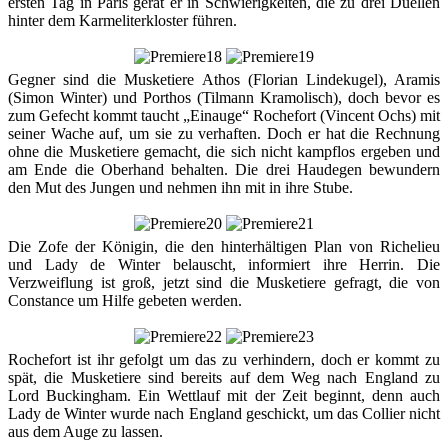
ersten Tag in Paris gerät er in Schwierigkeiten, die zu drei Duellen
hinter dem Karmeliterkloster führen.
Gegner sind die Musketiere Athos (Florian Lindekugel), Aramis
(Simon Winter) und Porthos (Tilmann Kramolisch), doch bevor es
zum Gefecht kommt taucht „Einauge“ Rochefort (Vincent Ochs) mit
seiner Wache auf, um sie zu verhaften. Doch er hat die Rechnung
ohne die Musketiere gemacht, die sich nicht kampflos ergeben und
am Ende die Oberhand behalten. Die drei Haudegen bewundern
den Mut des Jungen und nehmen ihn mit in ihre Stube.
Die Zofe der Königin, die den hinterhältigen Plan von Richelieu
und Lady de Winter belauscht, informiert ihre Herrin. Die
Verzweiflung ist groß, jetzt sind die Musketiere gefragt, die von
Constance um Hilfe gebeten werden.
Rochefort ist ihr gefolgt um das zu verhindern, doch er kommt zu
spät, die Musketiere sind bereits auf dem Weg nach England zu
Lord Buckingham. Ein Wettlauf mit der Zeit beginnt, denn auch
Lady de Winter wurde nach England geschickt, um das Collier nicht
aus dem Auge zu lassen.