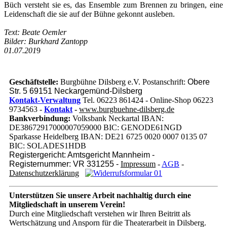
Büch versteht sie es, das Ensemble zum Brennen zu bringen, eine
Leidenschaft die sie auf der Bühne gekonnt ausleben.
Text: Beate Oemler
Bilder: Burkhard Zantopp
01.07.201
9
Geschäftstelle:
Burgbühne Dilsberg e.V. Postanschrift:
Obere
Str. 5 69151 Neckargemünd-Dilsberg
Kontakt-Verwaltung
Tel. 06223 861424 - Online-Shop 06223
9734563 -
Kontakt
-
www.burgbuehne-dilsberg.de
Bankverbindung:
Volksbank Neckartal IBAN:
DE38672917000007059000 BIC: GENODE61NGD
Sparkasse Heidelberg IBAN: DE21 6725 0020 0007 0135 07
BIC: SOLADES1HDB
Registergericht: Amtsgericht Mannheim -
Registernummer: VR 331255 -
Impressum
-
AGB
-
Datenschutzerklärung
Unterstützen Sie unsere Arbeit nachhaltig
durch eine
Mitgliedschaft in unserem Verein!
Durch eine Mitgliedschaft verstehen wir Ihren Beitritt als
Wertschätzung und Ansporn für die Theaterarbeit in Dilsberg.