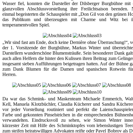
Wasser fiel, konnten die Darsteller der Dilsberger Burgbühne mit 
glanzvollen Abschlussvorstellung ihre Freilichtsaison beenden.
einmal begeisterten die Schauspieler mit „Don Gil von den grünen H
das Publikum und überzeugten mit Charme und Witz bei i
temperamentvollen Spiel.
„Wir sind fast am Ende, doch keine Dernière ohne Überraschung!“, ve
der 1. Vorsitzende der Burgbühne, Markus Winter und überreicht
Darstellern wunderschöne Blumensträuße. Sein besonderer Dank galt
auch allen Helfern die hinter den Kulissen ihren Beitrag zum Gelinge
insgesamt sieben Aufführungen beigetragen hatten. Auf der Bühne g
zum Dank Blumen für die Damen und spanischen Rotwein für
Herren.
Da war das Schmink- und Maskenteam Michaele Emmerich, Walt
Kell, Manuela Klotzbüchler, Claudia Kücherer und Sandra Kücherer
vor jeder Vorstellung routiniert und perfekt die Laienschauspiele
Farbe und gekonnten Pinselstrichen in die entsprechenden Bühnenh
verwandelten. Eindrucksvoll zu sehen, wie Simon Winter inne
kürzester Zeit mit Hilfe des Schminktopfes vom lebenslustigen Tee
zum steifen heiratswilligen Advokaten reifte oder Pavel Bobrov als D