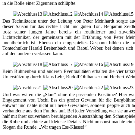
in die Rolle einer Zigeunerin schlüpfte.
Das Technikteam unter der Leitung von Peter Meinhardt sorgte au
dieser Saison für das rechte Licht und guten Ton. Benjamin Zeidle
trotz seiner jungen Jahre bereits ein routinierter und zuverläs
Lichttechniker, der gemeinsam mit der Erfahrung von Peter Mei
unentbehrlich ist. Ebenso ein eingespieltes Gespann bilden die b
Tontechniker Harald Breitenbach und Raoul Weber, bei denen sich 
auf den anderen verlassen kann.
Beim Bühnenbau und anderen Eventualitäten erhalten die vier tatkrä
Unterstützung durch Klaus Lehr, Rudolf Ohlhauser und Herbert Wein
Und was wären die „Stars“ ohne die passenden Kostüme? Hier wa
Engagement von Uschi Ess ein großer Gewinn für die Burgbühne
entwarf und nähte nicht nur neue Gewänder, sondern peppte auch be
vorhandene aus dem Fundus auf. Bei jeder Vorstellung war sie anwe
half mit ihrer souveränen beruhigenden Ausstrahlung den Schauspiele
die Robe und achtete auf kleinste Details. Nicht umsonst machte ein 
Slogan die Runde, „Wir tragen Ess-Klasse!“