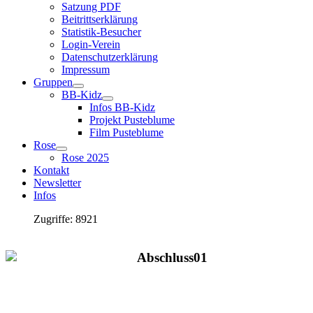
Satzung PDF
Beitrittserklärung
Statistik-Besucher
Login-Verein
Datenschutzerklärung
Impressum
Gruppen
BB-Kidz
Infos BB-Kidz
Projekt Pusteblume
Film Pusteblume
Rose
Rose 2025
Kontakt
Newsletter
Infos
Zugriffe: 8921