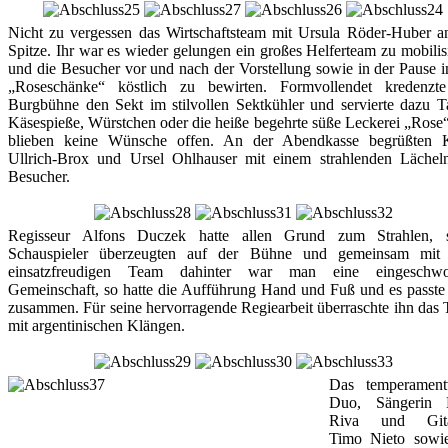
Nicht zu vergessen das Wirtschaftsteam mit Ursula Röder-Huber a
Spitze. Ihr war es wieder gelungen ein großes Helferteam zu mobilis
und die Besucher vor und nach der Vorstellung sowie in der Pause i
„Roseschänke“ köstlich zu bewirten. Formvollendet kredenzt
Burgbühne den Sekt im stilvollen Sektkühler und servierte dazu T
Käsespieße, Würstchen oder die heiße begehrte süße Leckerei „Rose“
blieben keine Wünsche offen. An der Abendkasse begrüßten K
Ullrich-Brox und Ursel Ohlhauser mit einem strahlenden Lächel
Besucher.
Regisseur Alfons Duczek hatte allen Grund zum Strahlen, s
Schauspieler überzeugten auf der Bühne und gemeinsam mit
einsatzfreudigen Team dahinter war man eine eingeschwo
Gemeinschaft, so hatte die Aufführung Hand und Fuß und es passte 
zusammen. Für seine hervorragende Regiearbeit überraschte ihn das
mit argentinischen Klängen.
Das temperament
Duo, Sängerin L
Riva und Gitar
Timo Nieto sowi