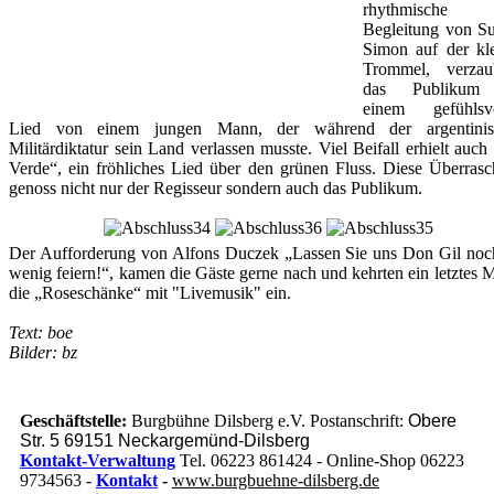
rhythmische
Begleitung von S
Simon auf der kl
Trommel, verzau
das Publikum
einem gefühlsvo
Lied von einem jungen Mann, der während der argentinis
Militärdiktatur sein Land verlassen musste. Viel Beifall erhielt auch
Verde“, ein fröhliches Lied über den grünen Fluss. Diese Überras
genoss nicht nur der Regisseur sondern auch das Publikum.
Der Aufforderung von Alfons Duczek „Lassen Sie uns Don Gil noc
wenig feiern!“, kamen die Gäste gerne nach und kehrten ein letztes M
die „Roseschänke“ mit "Livemusik" ein.
Text: boe
Bilder: bz
Geschäftstelle:
Burgbühne Dilsberg e.V. Postanschrift:
Obere
Str. 5 69151 Neckargemünd-Dilsberg
Kontakt-Verwaltung
Tel. 06223 861424 - Online-Shop 06223
9734563 -
Kontakt
-
www.burgbuehne-dilsberg.de