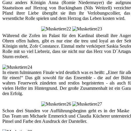
Ganz anders Königin Anna (Romie Niedermayer) die aufgrun
Staatsräson auf Herzog von Buckingham (Nils Weitzell) verzichtet
Pfand ihrer Liebe übergibt sie ihm ihr Verlobungscollier, das
wesentliche Rolle spielen und dem Herzog das Leben kosten wird.
Während die Zofen im Palast für den Kardinal überall ihre Auge
Ohren offen halten, gibt es nur eine die treu und loyal an der Sei
Königin steht, Zofe Constance. Einmal mehr verkörpert Saskia Seufer
Rolle mit so viel Liebreiz, dass sie nicht nur das Herz von D´Artag
Sturm erobert.
In einem fulminanten Finale wird deutlich was es heißt: „Einer für alle
für einen!“ Das gilt sowohl für das Ensemble - die auf der Bühn
wahres Feuerwerk zündeten und restlos begeisterten - als auch fü
vielen Helfer im Hintergrund. Der große Zusammenhalt ist ein Gara
den Erfolg.
Schon drei Stunden vor Aufführungsbeginn geht es in der Maske 
Das Team um Michaele Emmerich und Claudia Kücherer unterstreich
Pinsel und Farbe den Ausdruck der Darsteller.