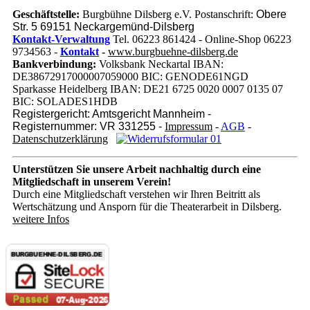
Geschäftstelle:
Burgbühne Dilsberg e.V. Postanschrift:
Obere
Str. 5 69151 Neckargemünd-Dilsberg
Kontakt-Verwaltung
Tel. 06223 861424 - Online-Shop 06223
9734563 -
Kontakt
-
www.burgbuehne-dilsberg.de
Bankverbindung:
Volksbank Neckartal IBAN:
DE38672917000007059000 BIC: GENODE61NGD
Sparkasse Heidelberg IBAN: DE21 6725 0020 0007 0135 07
BIC: SOLADES1HDB
Registergericht: Amtsgericht Mannheim -
Registernummer: VR 331255 -
Impressum
-
AGB
-
Datenschutzerklärung
Unterstützen Sie unsere Arbeit nachhaltig
durch eine
Mitgliedschaft in unserem Verein!
Durch eine Mitgliedschaft verstehen wir Ihren Beitritt als
Wertschätzung und Ansporn für die Theaterarbeit in Dilsberg.
weitere Infos