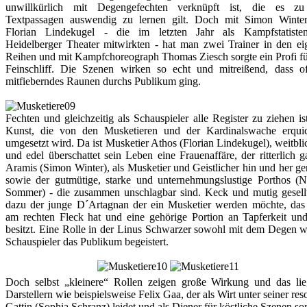
unwillkürlich mit Degengefechten verknüpft ist, die es z
Textpassagen auswendig zu lernen gilt. Doch mit Simon Winte
Florian Lindekugel - die im letzten Jahr als Kampfstatist
Heidelberger Theater mitwirkten - hat man zwei Trainer in den ei
Reihen und mit Kampfchoreograph Thomas Ziesch sorgte ein Profi f
Feinschliff. Die Szenen wirken so echt und mitreißend, dass of
mitfieberndes Raunen durchs Publikum ging.
Fechten und gleichzeitig als Schauspieler alle Register zu ziehen is
Kunst, die von den Musketieren und der Kardinalswache erqui
umgesetzt wird. Da ist Musketier Athos (Florian Lindekugel), weitbl
und edel überschattet sein Leben eine Frauenaffäre, der ritterlich g
Aramis (Simon Winter), als Musketier und Geistlicher hin und her ge
sowie der gutmütige, starke und unternehmungslustige Porthos (Ni
Sommer) - die zusammen unschlagbar sind. Keck und mutig gesellt
dazu der junge D´Artagnan der ein Musketier werden möchte, das
am rechten Fleck hat und eine gehörige Portion an Tapferkeit un
besitzt. Eine Rolle in der Linus Schwarzer sowohl mit dem Degen w
Schauspieler das Publikum begeistert.
Doch selbst „kleinere“ Rollen zeigen große Wirkung und das lie
Darstellern wie beispielsweise Felix Gaa, der als Wirt unter seiner res
Gattin (Sophia Schranz) leidet und als Diener für köstliche Szenen sor