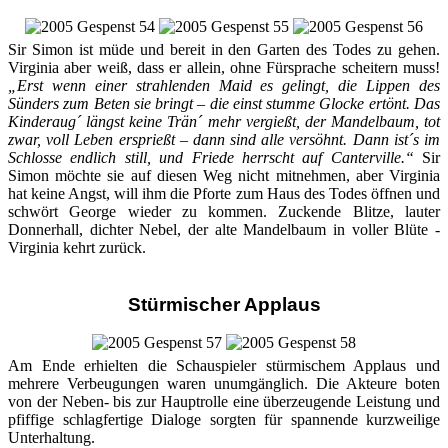
Sir Simon ist müde und bereit in den Garten des Todes zu gehen.
Virginia aber weiß, dass er allein, ohne Fürsprache scheitern muss!
„Erst wenn einer strahlenden Maid es gelingt, die Lippen des
Sünders zum Beten sie bringt – die einst stumme Glocke ertönt. Das
Kinderaug´ längst keine Trän´ mehr vergießt, der Mandelbaum, tot
zwar, voll Leben ersprießt – dann sind alle versöhnt. Dann ist´s im
Schlosse endlich still, und Friede herrscht auf Canterville.“
Sir
Simon möchte sie auf diesen Weg nicht mitnehmen, aber Virginia
hat keine Angst, will ihm die Pforte zum Haus des Todes öffnen und
schwört George wieder zu kommen. Zuckende Blitze, lauter
Donnerhall, dichter Nebel, der alte Mandelbaum in voller Blüte -
Virginia kehrt zurück.
Stürmischer Applaus
Am Ende erhielten die Schauspieler stürmischem Applaus und
mehrere Verbeugungen waren unumgänglich. Die Akteure boten
von der Neben- bis zur Hauptrolle eine überzeugende Leistung und
pfiffige schlagfertige Dialoge sorgten für spannende kurzweilige
Unterhaltung.