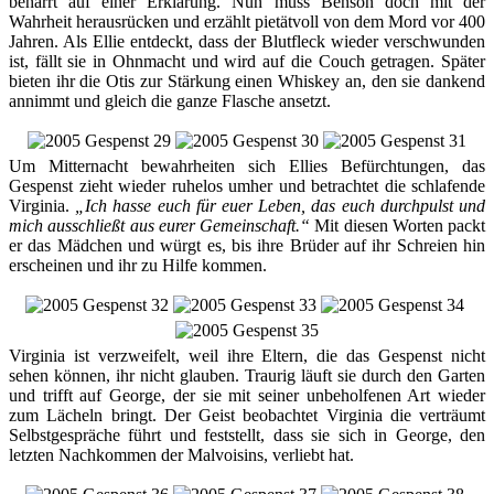
beharrt auf einer Erklärung. Nun muss Benson doch mit der
Wahrheit herausrücken und erzählt pietätvoll von dem Mord vor 400
Jahren. Als Ellie entdeckt, dass der Blutfleck wieder verschwunden
ist, fällt sie in Ohnmacht und wird auf die Couch getragen. Später
bieten ihr die Otis zur Stärkung einen Whiskey an, den sie dankend
annimmt und gleich die ganze Flasche ansetzt.
Um Mitternacht bewahrheiten sich Ellies Befürchtungen, das
Gespenst zieht wieder ruhelos umher und betrachtet die schlafende
Virginia.
„Ich hasse euch für euer Leben, das euch durchpulst und
mich ausschließt aus eurer Gemeinschaft.“
Mit diesen Worten packt
er das Mädchen und würgt es, bis ihre Brüder auf ihr Schreien hin
erscheinen und ihr zu Hilfe kommen.
Virginia ist verzweifelt, weil ihre Eltern, die das Gespenst nicht
sehen können, ihr nicht glauben. Traurig läuft sie durch den Garten
und trifft auf George, der sie mit seiner unbeholfenen Art wieder
zum Lächeln bringt. Der Geist beobachtet Virginia die verträumt
Selbstgespräche führt und feststellt, dass sie sich in George, den
letzten Nachkommen der Malvoisins, verliebt hat.