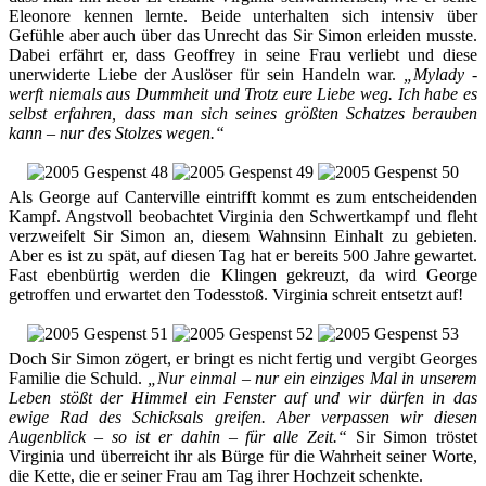
Eleonore kennen lernte. Beide unterhalten sich intensiv über
Gefühle aber auch über das Unrecht das Sir Simon erleiden musste.
Dabei erfährt er, dass Geoffrey in seine Frau verliebt und diese
unerwiderte Liebe der Auslöser für sein Handeln war.
„Mylady -
werft niemals aus Dummheit und Trotz eure Liebe weg. Ich habe es
selbst erfahren, dass man sich seines größten Schatzes berauben
kann – nur des Stolzes wegen.“
Als George auf Canterville eintrifft kommt es zum entscheidenden
Kampf. Angstvoll beobachtet Virginia den Schwertkampf und fleht
verzweifelt Sir Simon an, diesem Wahnsinn Einhalt zu gebieten.
Aber es ist zu spät, auf diesen Tag hat er bereits 500 Jahre gewartet.
Fast ebenbürtig werden die Klingen gekreuzt, da wird George
getroffen und erwartet den Todesstoß. Virginia schreit entsetzt auf!
Doch Sir Simon zögert, er bringt es nicht fertig und vergibt Georges
Familie die Schuld.
„Nur einmal – nur ein einziges Mal in unserem
Leben stößt der Himmel ein Fenster auf und wir dürfen in das
ewige Rad des Schicksals greifen. Aber verpassen wir diesen
Augenblick – so ist er dahin – für alle Zeit.“
Sir Simon tröstet
Virginia und überreicht ihr als Bürge für die Wahrheit seiner Worte,
die Kette, die er seiner Frau am Tag ihrer Hochzeit schenkte.