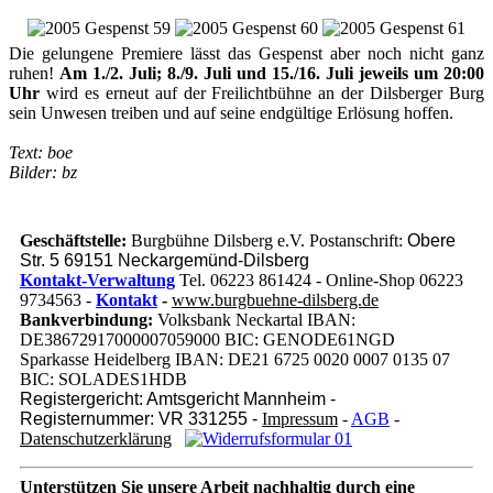
Die gelungene Premiere lässt das Gespenst aber noch nicht ganz
ruhen!
Am 1./2. Juli; 8./9. Juli und 15./16. Juli jeweils um 20:00
Uhr
wird es erneut auf der Freilichtbühne an der Dilsberger Burg
sein Unwesen treiben und auf seine endgültige Erlösung hoffen.
Text: boe
Bilder: bz
Geschäftstelle:
Burgbühne Dilsberg e.V. Postanschrift:
Obere
Str. 5 69151 Neckargemünd-Dilsberg
Kontakt-Verwaltung
Tel. 06223 861424 - Online-Shop 06223
9734563 -
Kontakt
-
www.burgbuehne-dilsberg.de
Bankverbindung:
Volksbank Neckartal IBAN:
DE38672917000007059000 BIC: GENODE61NGD
Sparkasse Heidelberg IBAN: DE21 6725 0020 0007 0135 07
BIC: SOLADES1HDB
Registergericht: Amtsgericht Mannheim -
Registernummer: VR 331255 -
Impressum
-
AGB
-
Datenschutzerklärung
Unterstützen Sie unsere Arbeit nachhaltig
durch eine