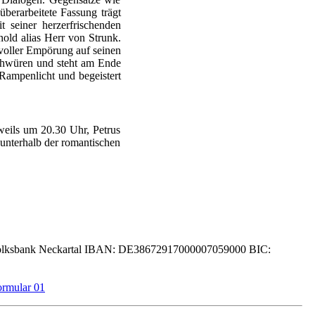
berarbeitete Fassung trägt
 seiner herzerfrischenden
old alias Herr von Strunk.
r voller Empörung auf seinen
schwüren und steht am Ende
Rampenlicht und begeistert
weils um 20.30 Uhr, Petrus
 unterhalb der romantischen
lksbank Neckartal IBAN: DE38672917000007059000 BIC: