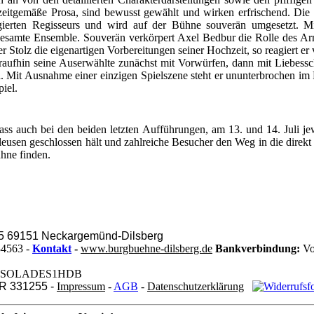
zeitgemäße Prosa, sind bewusst gewählt und wirken erfrischend. Die ü
gierten Regisseurs und wird auf der Bühne souverän umgesetzt. Mit
 gesamte Ensemble. Souverän verkörpert Axel Bedbur die Rolle des Arn
r Stolz die eigenartigen Vorbereitungen seiner Hochzeit, so reagiert e
raufhin seine Auserwählte zunächst mit Vorwürfen, dann mit Liebes
. Mit Ausnahme einer einzigen Spielszene steht er ununterbrochen im 
iel.
ass auch bei den beiden letzten Aufführungen, am 13. und 14. Juli je
hleusen geschlossen hält und zahlreiche Besucher den Weg in die direkt
hne finden.
 5 69151 Neckargemünd-Dilsberg
34563 -
Kontakt
-
www.burgbuehne-dilsberg.de
Bankverbindung:
Vo
BIC: SOLADES1HDB
VR 331255 -
Impressum
-
AGB
-
Datenschutzerklärung