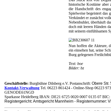
historische Kostüme aber 
die Handschrift des enga
Spielweise begeistert das
Verkündet er zunächst volle
Nebenbuhler, überhäuft da
doch mit leeren Händen da
mit seinem einfühlsamen Sp
Nun hoffen die Akteure, d
ein einsehen hat, seine Sc
Burg gelegenen Freilichtbü
Text: boe
Bilder: bz
Geschäftstelle:
Burgbühne Dilsberg e.V. Postanschrift:
Obere Str.
Kontakt-Verwaltung
Tel. 06223 861424 - Online-Shop 06223 97
GENODE61NGD
Sparkasse Heidelberg IBAN: DE21 6725 0020 0007 0135 07 
Registergericht: Amtsgericht Mannheim - Registernummer: 