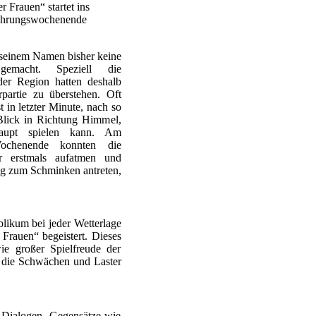
r Frauen“ startet ins
führungswochenende
seinem Namen bisher keine
emacht. Speziell die
der Region hatten deshalb
partie zu überstehen. Oft
t in letzter Minute, nach so
lick in Richtung Himmel,
aupt spielen kann. Am
ochenende konnten die
er erstmals aufatmen und
g zum Schminken antreten,
blikum bei jeder Wetterlage
Frauen“ begeistert. Dieses
ie großer Spielfreude der
am die Schwächen und Laster
n Dialogen. Gegensätze wie