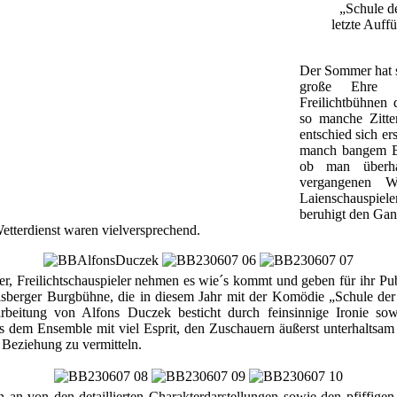
„Schule de
letzte Auf
Der Sommer hat 
große Ehre g
Freilichtbühnen 
so manche Zitter
entschied sich ers
manch bangem B
ob man überh
vergangenen W
Laienschauspiel
beruhigt den Gan
tterdienst waren vielversprechend.
er, Freilichtschauspieler nehmen es wie´s kommt und geben für ihr Pu
lsberger Burgbühne, die in diesem Jahr mit der Komödie „Schule der 
rbeitung von Alfons Duczek besticht durch feinsinnige Ironie sow
 es dem Ensemble mit viel Esprit, den Zuschauern äußerst unterhalts
Beziehung zu vermitteln.
 an von den detaillierten Charakterdarstellungen sowie den pfiffige