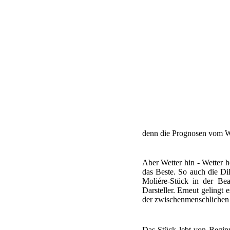
denn die Prognosen vom We
Aber Wetter hin - Wetter h
das Beste. So auch die Di
Moliére-Stück in der Bea
Darsteller. Erneut gelingt
der zwischenmenschlichen 
Das Stück lebt von Beginn