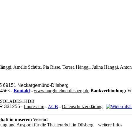
Hänggi, Amelie Schütz, Pia Risse, Teresa Hänggi, Julina Hänggi, Antoni
 5 69151 Neckargemünd-Dilsberg
34563 -
Kontakt
-
www.burgbuehne-dilsberg.de
Bankverbindung:
Vo
BIC: SOLADES1HDB
VR 331255 -
Impressum
-
AGB
-
Datenschutzerklärung
chaft in unserem Verein!
tzung und Ansporn für die Theaterarbeit in Dilsberg.
weitere Infos