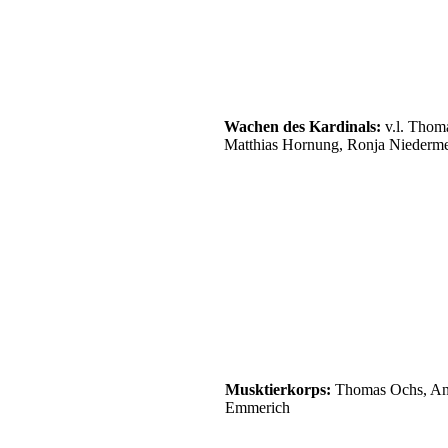
Wachen des Kardinals:
v.l. Thoma
Matthias Hornung, Ronja Niederme
Musktierkorps:
Thomas Ochs, Anne
Emmerich