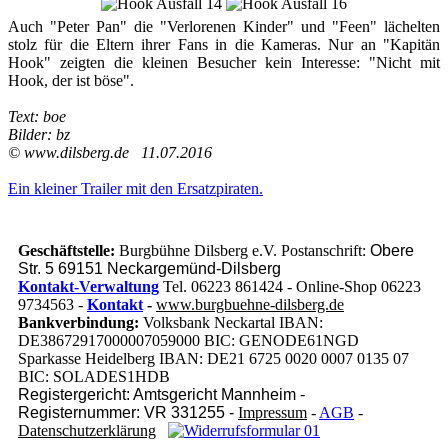
Auch "Peter Pan" die "Verlorenen Kinder" und "Feen" lächelten
stolz für die Eltern ihrer Fans in die Kameras. Nur an "Kapitän
Hook" zeigten die kleinen Besucher kein Interesse: "Nicht mit
Hook, der ist böse".
Text: boe
Bilder: bz
© www.dilsberg.de 11.07.2016
Ein kleiner Trailer mit den Ersatzpiraten.
Geschäftstelle:
Burgbühne Dilsberg e.V. Postanschrift:
Obere
Str. 5 69151 Neckargemünd-Dilsberg
Kontakt-Verwaltung
Tel. 06223 861424 - Online-Shop 06223
9734563 -
Kontakt
-
www.burgbuehne-dilsberg.de
Bankverbindung:
Volksbank Neckartal IBAN:
DE38672917000007059000 BIC: GENODE61NGD
Sparkasse Heidelberg IBAN: DE21 6725 0020 0007 0135 07
BIC: SOLADES1HDB
Registergericht: Amtsgericht Mannheim -
Registernummer: VR 331255 -
Impressum
-
AGB
-
Datenschutzerklärung