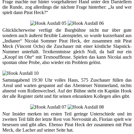
Frage machte nur hinter vorgehaltener Hand unter den Darstellern
die Runde, zog allerdings die nächste Frage hinterher: „Ja und wer
spielt dann Pirat Heck?“
Glücklicherweise verfügt die Burgbühne nicht nur über gute
sondern auch äußerst flexible Laienspieler, so wurde kurzerhand aus
„Indianer“ Nicolai Sommer Pirat Heck, der zusammen mit Pirat
Meck (Vincent Ochs) die Zuschauer mit einer köstliche Slapstick-
Nummer unterhält. Textkenntnisse gleich Null, da half nur ein
„Knopf im Ohr“ mit Textsouffleuse. Spielen das kann Nicolai auch
spontan ohne Probe, also wieder ein Problem gelöst.
Samstagabend 19:30 Uhr volles Haus, 575 Zuschauer füllen das
Areal und warten gespannt auf das Abenteuer Nimmerland, nichts
ahnend vom Rollenwechsel. Auf der Bühne steht ein Kapitän Hook
der alle Register zieht und für seinen erkrankten Kollegen alles gibt.
Nur Insider merken im ersten Teil geringe Unterschiede und im
zweiten Teil fällt der letzte Rest von Nervosität ab, Florian spielt wie
besessen und gibt alles. Ebenso Pirat Heck der zusammen mit Pirat
Meck, die Lacher auf seiner Seite hat.