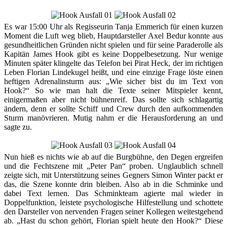
Es war 15:00 Uhr als Regisseurin Tanja Emmerich für einen kurzen
Moment die Luft weg blieb, Hauptdarsteller Axel Bedur konnte aus
gesundheitlichen Gründen nicht spielen und für seine Paraderolle als
Kapitän James Hook gibt es keine Doppelbesetzung. Nur wenige
Minuten später klingelte das Telefon bei Pirat Heck, der im richtigen
Leben Florian Lindekugel heißt, und eine einzige Frage löste einen
heftigen Adrenalinsturm aus: „Wie sicher bist du im Text von
Hook?“ So wie man halt die Texte seiner Mitspieler kennt,
einigermaßen aber nicht bühnenreif. Das sollte sich schlagartig
ändern, denn er sollte Schiff und Crew durch den aufkommenden
Sturm manövrieren. Mutig nahm er die Herausforderung an und
sagte zu.
Nun hieß es nichts wie ab auf die Burgbühne, den Degen ergreifen
und die Fechtszene mit „Peter Pan“ proben. Unglaublich schnell
zeigte sich, mit Unterstützung seines Gegners Simon Winter packt er
das, die Szene konnte drin bleiben. Also ab in die Schminke und
dabei Text lernen. Das Schminkteam agierte mal wieder in
Doppelfunktion, leistete psychologische Hilfestellung und schottete
den Darsteller von nervenden Fragen seiner Kollegen weitestgehend
ab. „Hast du schon gehört, Florian spielt heute den Hook?“ Diese